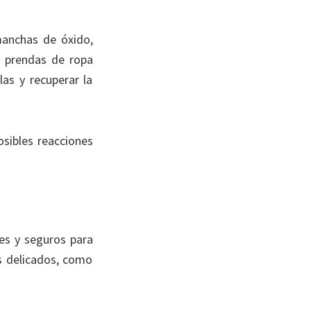
manchas de óxido,
y prendas de ropa
as y recuperar la
osibles reacciones
es y seguros para
es delicados, como