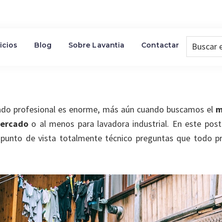
Buscar
icios
Blog
Sobre Lavantia
Contactar
en
la
Web...
n los mejores detergentes para
ado profesional es enorme, más aún cuando buscamos el
m
mercado
o al menos para lavadora industrial. En este po
 punto de vista totalmente técnico preguntas que todo pr