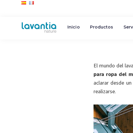
Saltar
Saltar
Saltar
Inicio
Productos
Serv
a
al
al
Lavantia
Fabricante
la
contenido
pie
Nature
Cuáles so
de
navegación
principal
de
productos
principal
página
de
El mundo del lav
limpieza
para ropa del 
aclarar desde un
realizarse.