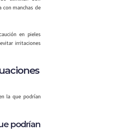
da con manchas de
aución en pieles
itar irritaciones
tuaciones
en la que podrían
ue podrían