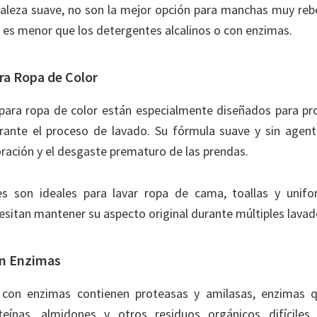
raleza suave, no son la mejor opción para manchas muy rebe
 es menor que los detergentes alcalinos o con enzimas.
ra Ropa de Color
para ropa de color están especialmente diseñados para pro
urante el proceso de lavado. Su fórmula suave y sin agen
oración y el desgaste prematuro de las prendas.
s son ideales para lavar ropa de cama, toallas y unif
esitan mantener su aspecto original durante múltiples lavad
n Enzimas
 con enzimas contienen proteasas y amilasas, enzimas
eínas, almidones y otros residuos orgánicos difíciles