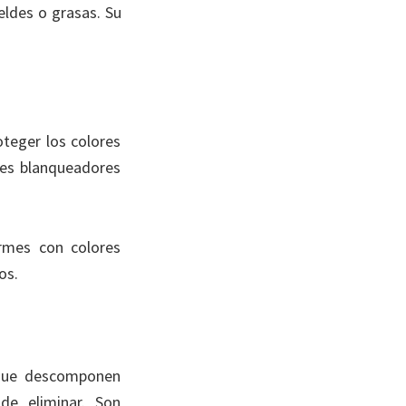
ldes o grasas. Su
teger los colores
tes blanqueadores
ormes con colores
os.
 que descomponen
 de eliminar. Son