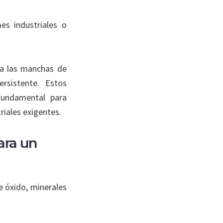
es industriales o
da las manchas de
rsistente. Estos
fundamental para
riales exigentes.
ara un
e óxido, minerales