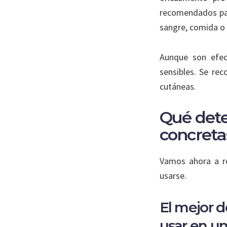
recomendados par
sangre, comida o 
Aunque son efec
sensibles. Se re
cutáneas.
Qué dete
concreta
Vamos ahora a re
usarse.
El mejor 
usar en un