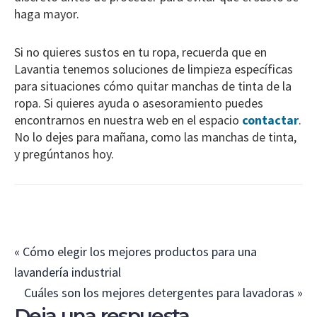
haga mayor.
Si no quieres sustos en tu ropa, recuerda que en
Lavantia tenemos soluciones de limpieza específicas
para situaciones cómo quitar manchas de tinta de la
ropa. Si quieres ayuda o asesoramiento puedes
encontrarnos en nuestra web en el espacio
contactar
.
No lo dejes para mañana, como las manchas de tinta,
y pregúntanos hoy.
Entrada
« Cómo elegir los mejores productos para una
anterior:
lavandería industrial
Siguiente
Cuáles son los mejores detergentes para lavadoras »
Interacciones
Deja una respuesta
entrada: