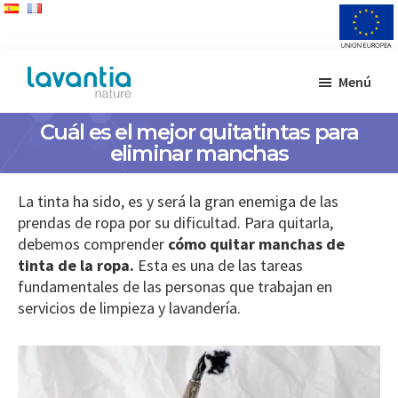
Saltar
Saltar
Menú
al
al
Lavantia
Fabricante
contenido
pie
Nature
Cuál es el mejor quitatintas para
de
principal
de
eliminar manchas
productos
página
de
limpieza
La tinta ha sido, es y será la gran enemiga de las
prendas de ropa por su dificultad. Para quitarla,
debemos comprender
cómo quitar manchas de
tinta de la ropa.
Esta es una de las tareas
fundamentales de las personas que trabajan en
servicios de limpieza y lavandería.