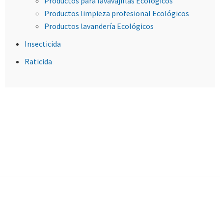
Productos para lavavajillas Ecológicos
Productos limpieza profesional Ecológicos
Productos lavandería Ecológicos
Insecticida
Raticida
Footer