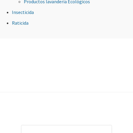
Productos lavandería Ecológicos
Insecticida
Raticida
Footer