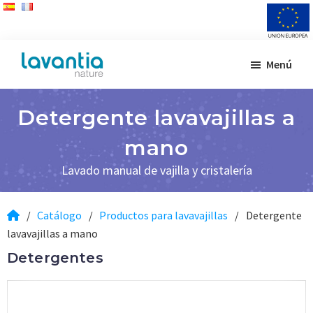
Saltar
Saltar
Menú
al
al
Lavantia
Fabricante
contenido
pie
Nature
de
principal
de
Detergente lavavajillas a
productos
página
de
mano
limpieza
Lavado manual de vajilla y cristalería
/
Catálogo
/
Productos para lavavajillas
/
Detergente
lavavajillas a mano
Detergentes