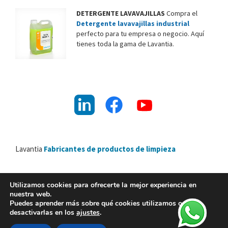
DETERGENTE LAVAVAJILLAS
Compra el
Detergente lavavajillas industrial
perfecto para tu empresa o negocio. Aquí
tienes toda la gama de Lavantia.
Lavantia
Fabricantes de productos de limpieza
Utilizamos cookies para ofrecerte la mejor experiencia en
nuestra web.
Lavantia Nature 2026 ©
Puedes aprender más sobre qué cookies utilizamos o
desactivarlas en los
ajustes
.
Política de calidad y medio ambiente
|
Aviso Legal
|
Política de privacidad
|
Política de cookies