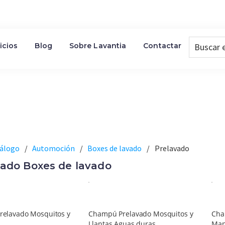
Buscar
icios
Blog
Sobre Lavantia
Contactar
en
la
Web...
Prelavado
Boxes de lavado y lavado a presión
álogo
/
Automoción
/
Boxes de lavado
/
Prelavado
vado Boxes de lavado
elavado Mosquitos y
Champú Prelavado Mosquitos y
Cha
Llantas Aguas duras
Man