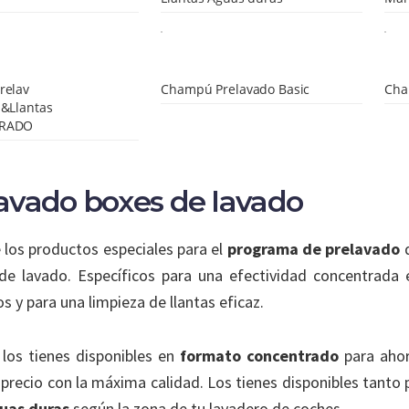
relav
Champú Prelavado Basic
Cha
&Llantas
RADO
avado boxes de lavado
 los productos especiales para el
programa de prelavado
de lavado. Específicos para una efectividad concentrada 
 y para una limpieza de llantas eficaz.
los tienes disponibles en
formato concentrado
para ahor
precio con la máxima calidad. Los tienes disponibles tanto
uas duras
según la zona de tu lavadero de coches.