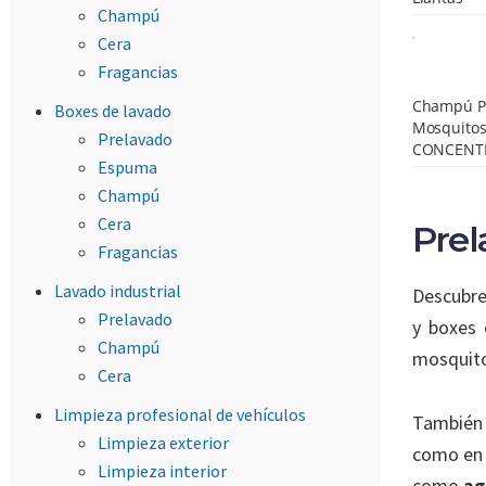
Champú
Cera
Fragancias
Champú P
Boxes de lavado
Mosquitos
Prelavado
CONCENT
Espuma
Champú
Cera
Prel
Fragancias
Lavado industrial
Descubre
Prelavado
y boxes 
Champú
mosquitos
Cera
Limpieza profesional de vehículos
También 
Limpieza exterior
como en 
Limpieza interior
como
ag