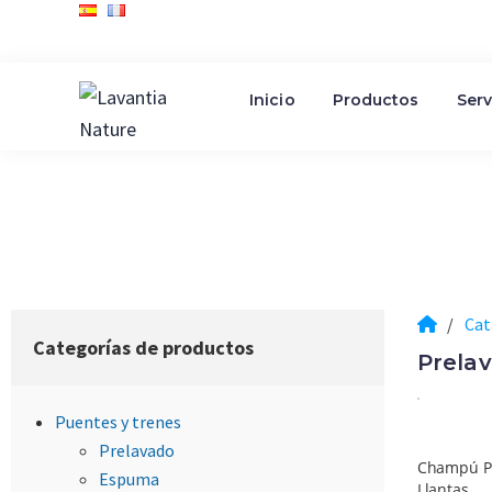
Saltar
Saltar
Saltar
Inicio
Productos
Serv
a
al
al
la
contenido
pie
Lavantia
Fabricante
navegación
principal
de
Nature
de
principal
página
productos
de
limpieza
/
Cat
Categorías de productos
Prela
Puentes y trenes
Prelavado
Champú Pr
Espuma
Llantas