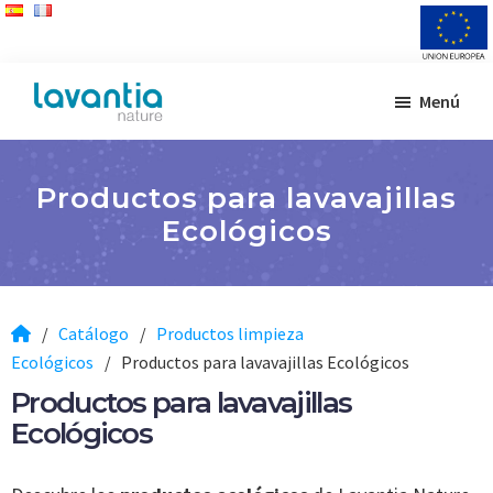
Saltar
Saltar
Menú
al
al
Lavantia
Fabricante
contenido
pie
Nature
de
principal
de
productos
Productos para lavavajillas
página
de
Ecológicos
limpieza
/
Catálogo
/
Productos limpieza
Ecológicos
/
Productos para lavavajillas Ecológicos
Productos para lavavajillas
Ecológicos