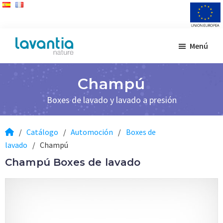
Saltar
Saltar
Menú
al
al
Lavantia
Fabricante
contenido
pie
Nature
de
principal
de
Champú
productos
página
de
Boxes de lavado y lavado a presión
limpieza
/
Catálogo
/
Automoción
/
Boxes de
lavado
/
Champú
Champú Boxes de lavado