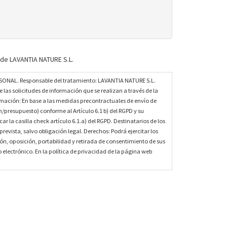
 de LAVANTIA NATURE S.L.
NAL. Responsable del tratamiento: LAVANTIA NATURE S.L.
e las solicitudes de información que se realizan a través de la
imación: En base a las medidas precontractuales de envío de
/presupuesto) conforme al Artículo 6.1 b) del RGPD y su
r la casilla check artículo 6.1.a) del RGPD. Destinatarios de los
revista, salvo obligación legal. Derechos: Podrá ejercitar los
ión, oposición, portabilidad y retirada de consentimiento de sus
 electrónico. En la política de privacidad de la página web