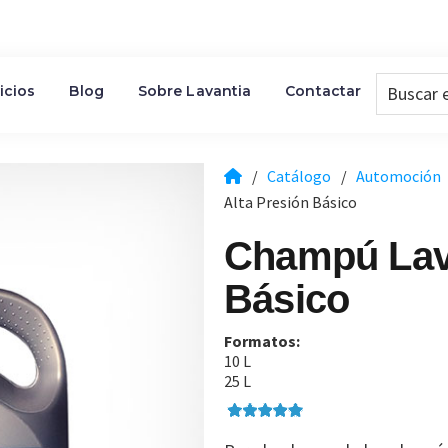
Buscar
icios
Blog
Sobre Lavantia
Contactar
en
la
Web...
/
Catálogo
/
Automoción
Alta Presión Básico
Champú Lava
Básico
Formatos:
10 L
25 L