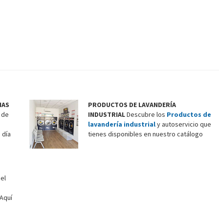
a
m
i
e
n
t
o
:
L
IAS
PRODUCTOS DE LAVANDERÍA
A
 de
INDUSTRIAL
Descubre los
Productos de
V
lavandería industrial
y autoservicio que
A
 día
tienes disponibles en nuestro catálogo
N
T
I
A
el
N
A
Aquí
T
U