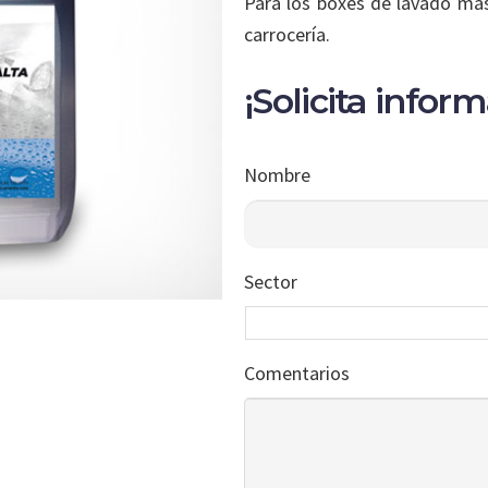
Para los boxes de lavado má
carrocería.
¡Solicita infor
Nombre
Sector
Comentarios