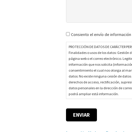
P
Consiento el envío de información
R
O
PROTECCIÓN DE DATOS DE CARÁCTER PERSO
T
Finalidades o usos de los datos: Gestión d
página web o el correo electrónico. Legit
E
información que nos solicita (información
C
consentimiento el cual nos otorga al marca
C
datos: No existe ninguna cesión de datos p
I
derechos de acceso, rectificación, supres
Ó
datos personales en la dirección de correo
N
podrá ampliar está información.
D
E
D
A
T