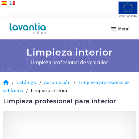
Saltar
Saltar
Menú
al
al
Lavantia
Fabricante
contenido
pie
Nature
de
principal
de
Limpieza interior
productos
página
de
Limpieza profesional de vehículos
limpieza
/
Catálogo
/
Automoción
/
Limpieza profesional de
vehículos
/
Limpieza interior
Limpieza profesional para interior