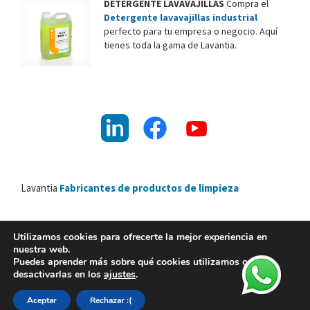
DETERGENTE LAVAVAJILLAS
Compra el
Detergente lavavajillas industrial
perfecto para tu empresa o negocio. Aquí
tienes toda la gama de Lavantia.
Lavantia
Fabricantes de productos de limpieza
Utilizamos cookies para ofrecerte la mejor experiencia en
nuestra web.
Lavantia Nature 2026 ©
Puedes aprender más sobre qué cookies utilizamos o
desactivarlas en los
ajustes
.
Política de calidad y medio ambiente
|
Aviso Legal
|
Política de privacidad
|
Política de cookies
Aceptar
Rechazar :(