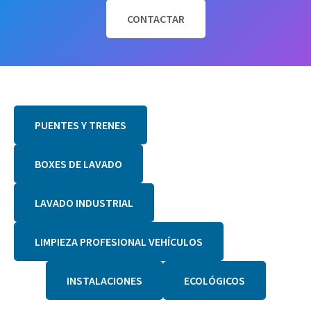
A
L
CONTACTAR
.
R
e
s
p
o
PUENTES Y TRENES
n
s
a
BOXES DE LAVADO
b
l
LAVADO INDUSTRIAL
e
d
e
LIMPIEZA PROFESIONAL VEHÍCULOS
l
t
INSTALACIONES
ECOLÓGICOS
r
a