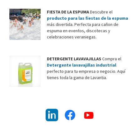
u
s
FIESTA DE LA ESPUMA
Descubre el
o
producto para las fiestas de la espuma
más divertida. Perfecta para cañon de
s
espuma en eventos, discotecas y
d
celebraciones veraniegas.
e
l
o
DETERGENTE LAVAVAJILLAS
Compra el
s
Detergente lavavajillas industrial
d
perfecto para tu empresa o negocio. Aquí
a
tienes toda la gama de Lavantia.
t
o
s
:
G
e
s
t