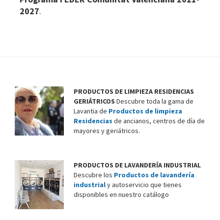
T
2027
.
U
R
E
S
.
L
.
F
PRODUCTOS DE LIMPIEZA RESIDENCIAS
GERIÁTRICOS
Descubre toda la gama de
i
Lavantia de
Productos de limpieza
n
Residencias
de ancianos, centros de día de
a
mayores y geriátricos.
l
i
d
PRODUCTOS DE LAVANDERÍA INDUSTRIAL
a
Descubre los
Productos de lavandería
d
industrial
y autoservicio que tienes
e
disponibles en nuestro catálogo
s
o