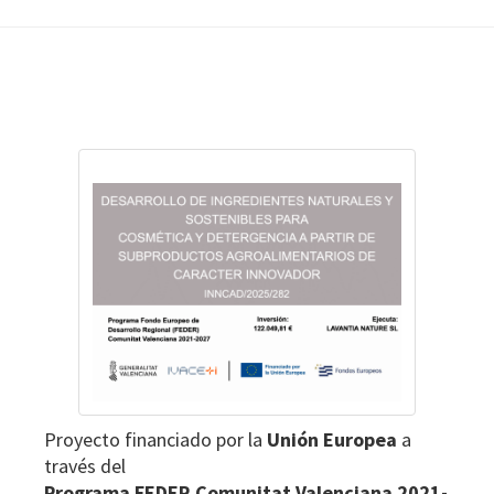
t
a
m
i
Footer
e
n
t
o
:
L
A
V
A
N
T
I
A
Proyecto financiado por la
Unión Europea
a
N
través del
A
Programa FEDER Comunitat Valenciana 2021-