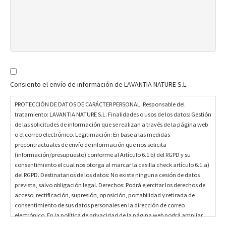
P
R
Consiento el envío de información de LAVANTIA NATURE S.L.
O
T
PROTECCIÓN DE DATOS DE CARÁCTER PERSONAL. Responsable del
E
tratamiento: LAVANTIA NATURE S.L. Finalidades o usos de los datos: Gestión
de las solicitudes de información que se realizan a través de la página web
C
o el correo electrónico. Legitimación: En base a las medidas
C
precontractuales de envío de información que nos solicita
I
(información/presupuesto) conforme al Artículo 6.1 b) del RGPD y su
Ó
consentimiento el cual nos otorga al marcar la casilla check artículo 6.1.a)
N
del RGPD. Destinatarios de los datos: No existe ninguna cesión de datos
D
prevista, salvo obligación legal. Derechos: Podrá ejercitar los derechos de
E
acceso, rectificación, supresión, oposición, portabilidad y retirada de
consentimiento de sus datos personales en la dirección de correo
D
electrónico. En la política de privacidad de la página web podrá ampliar
A
está información.