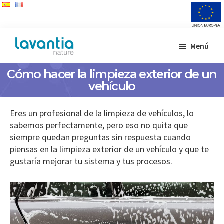
Saltar
Saltar
Menú
al
al
Lavantia
Fabricante
contenido
pie
Nature
Cómo hacer la limpieza exterior de un
de
principal
de
vehículo
productos
página
de
limpieza
Eres un profesional de la limpieza de vehículos, lo
sabemos perfectamente, pero eso no quita que
siempre quedan preguntas sin respuesta cuando
piensas en la limpieza exterior de un vehículo y que te
gustaría mejorar tu sistema y tus procesos.