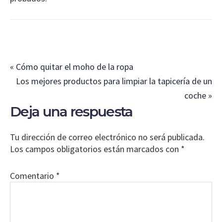
Entrada
« Cómo quitar el moho de la ropa
anterior:
Siguiente
Los mejores productos para limpiar la tapicería de un
entrada:
coche »
Interacciones
Deja una respuesta
con
los
Tu dirección de correo electrónico no será publicada.
lectores
Los campos obligatorios están marcados con
*
Comentario
*