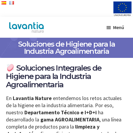
Saltar
Saltar
Menú
al
al
Lavantia
Fabricante
contenido
pie
Nature
Soluciones de Higiene para la
de
principal
de
Industria Agroalimentaria
productos
página
de
limpieza
Soluciones Integrales de
Higiene para la Industria
Agroalimentaria
En
Lavantia Nature
entendemos los retos actuales
de la higiene en la industria alimentaria. Por eso,
nuestro
Departamento Técnico e I+D+i
ha
desarrollado la
gama AGROALIMENTARIA
, una línea
completa de productos para la
limpieza y