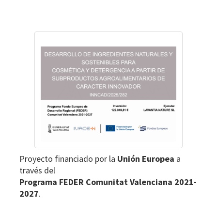
6.1.a)
Footer
del
RGPD.
Destinatarios
de
los
datos:
No
existe
ninguna
cesión
de
datos
prevista,
Proyecto financiado por la
Unión Europea
a
salvo
través del
obligación
Programa FEDER Comunitat Valenciana 2021-
legal.
2027
.
Derechos:
Podrá