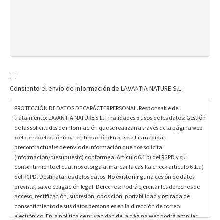
PROTECCIÓN
DE
Consiento el envío de información de LAVANTIA NATURE S.L.
DATOS
DE
PROTECCIÓN DE DATOS DE CARÁCTER PERSONAL. Responsable del
CARÁCTER
tratamiento: LAVANTIA NATURE S.L. Finalidades o usos de los datos: Gestión
de las solicitudes de información que se realizan a través de la página web
PERSONAL.
o el correo electrónico. Legitimación: En base a las medidas
Responsable
precontractuales de envío de información que nos solicita
del
(información/presupuesto) conforme al Artículo 6.1 b) del RGPD y su
tratamiento:
consentimiento el cual nos otorga al marcar la casilla check artículo 6.1.a)
LAVANTIA
del RGPD. Destinatarios de los datos: No existe ninguna cesión de datos
NATURE
prevista, salvo obligación legal. Derechos: Podrá ejercitar los derechos de
S.L.
acceso, rectificación, supresión, oposición, portabilidad y retirada de
consentimiento de sus datos personales en la dirección de correo
Finalidades
electrónico. En la política de privacidad de la página web podrá ampliar