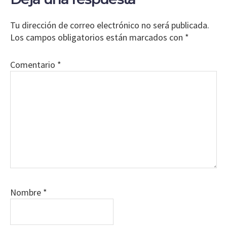
o
con
el
los
Tu dirección de correo electrónico no será publicada.
correo
lectores
Los campos obligatorios están marcados con
*
electrónico.
Legitimación:
Comentario
*
En
base
a
las
medidas
precontractuales
de
envío
de
información
que
Nombre
*
nos
solicita
(información/presupuesto)