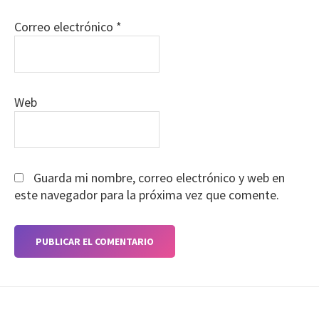
conforme
al
Correo electrónico
*
Artículo
6.1
b)
del
RGPD
Web
y
su
consentimiento
el
Guarda mi nombre, correo electrónico y web en
cual
este navegador para la próxima vez que comente.
nos
otorga
al
marcar
la
casilla
check
artículo