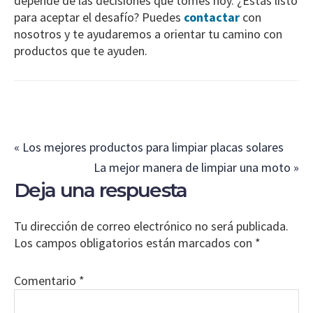
depende de las decisiones que tomes hoy. ¿Estás listo
para aceptar el desafío? Puedes
contactar
con
nosotros y te ayudaremos a orientar tu camino con
productos que te ayuden.
Entrada
« Los mejores productos para limpiar placas solares
anterior:
Siguiente
La mejor manera de limpiar una moto »
Interacciones
Deja una respuesta
entrada:
con
los
Tu dirección de correo electrónico no será publicada.
lectores
Los campos obligatorios están marcados con
*
Comentario
*