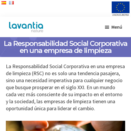
Saltar
Saltar
Menú
al
al
Lavantia
Fabricante
contenido
pie
Nature
La Responsabilidad Social Corporativa
de
principal
de
en una empresa de limpieza
productos
página
de
limpieza
La Responsabilidad Social Corporativa en una empresa
de limpieza (RSC) no es solo una tendencia pasajera,
sino una necesidad imperativa para cualquier negocio
que busque prosperar en el siglo XXI. En un mundo
cada vez más consciente de su impacto en el entorno
y la sociedad, las empresas de limpieza tienen una
oportunidad única para liderar el cambio.