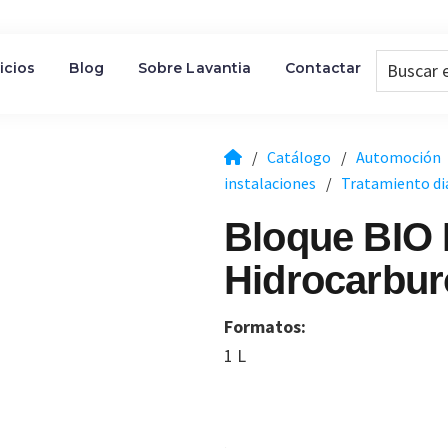
Buscar
icios
Blog
Sobre Lavantia
Contactar
en
la
Web...
/
Catálogo
/
Automoción
instalaciones
/
Tratamiento di
Bloque BIO
Hidrocarbur
Formatos:
1 L
.