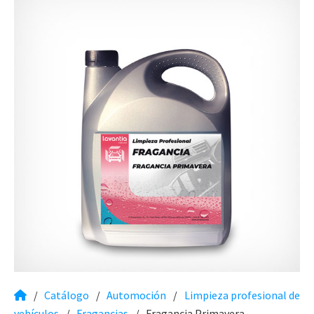
/
Catálogo
/
Automoción
/
Limpieza profesional de
vehículos
/
Fragancias
/
Fragancia Primavera