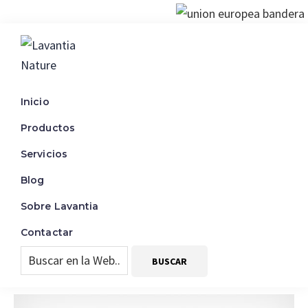
Saltar
Saltar
Saltar
a
al
al
la
contenido
pie
Lavantia
Fabricante
navegación
principal
de
Nature
de
Inicio
principal
página
productos
Productos
de
limpieza
Servicios
Blog
Sobre Lavantia
Contactar
Buscar
en
la
Web...