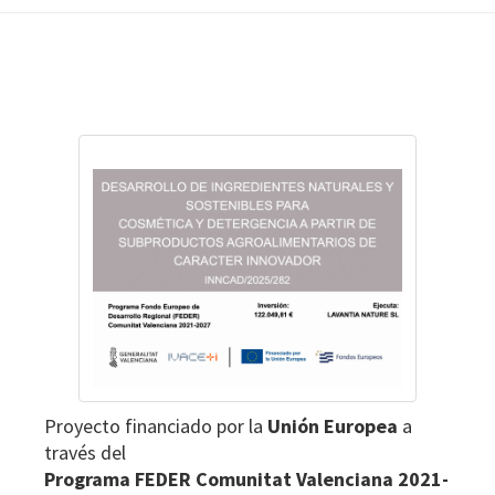
a
m
i
Footer
e
n
t
o
:
L
A
V
A
N
T
I
A
Proyecto financiado por la
Unión Europea
a
N
través del
A
Programa FEDER Comunitat Valenciana 2021-
T