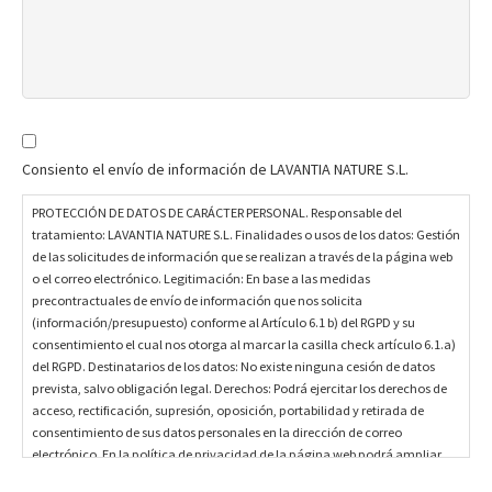
P
R
Consiento el envío de información de LAVANTIA NATURE S.L.
O
T
PROTECCIÓN DE DATOS DE CARÁCTER PERSONAL. Responsable del
E
tratamiento: LAVANTIA NATURE S.L. Finalidades o usos de los datos: Gestión
de las solicitudes de información que se realizan a través de la página web
C
o el correo electrónico. Legitimación: En base a las medidas
C
precontractuales de envío de información que nos solicita
I
(información/presupuesto) conforme al Artículo 6.1 b) del RGPD y su
Ó
consentimiento el cual nos otorga al marcar la casilla check artículo 6.1.a)
N
del RGPD. Destinatarios de los datos: No existe ninguna cesión de datos
D
prevista, salvo obligación legal. Derechos: Podrá ejercitar los derechos de
E
acceso, rectificación, supresión, oposición, portabilidad y retirada de
consentimiento de sus datos personales en la dirección de correo
D
electrónico. En la política de privacidad de la página web podrá ampliar
A
está información.
T