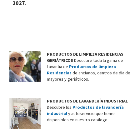
2027
.
U
R
E
S
.
L
.
F
PRODUCTOS DE LIMPIEZA RESIDENCIAS
GERIÁTRICOS
Descubre toda la gama de
i
Lavantia de
Productos de limpieza
n
Residencias
de ancianos, centros de día de
a
mayores y geriátricos.
l
i
d
PRODUCTOS DE LAVANDERÍA INDUSTRIAL
a
Descubre los
Productos de lavandería
d
industrial
y autoservicio que tienes
e
disponibles en nuestro catálogo
s
o