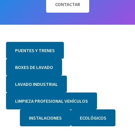
L
CONTACTAR
.
R
e
s
p
o
PUENTES Y TRENES
n
s
a
BOXES DE LAVADO
b
l
LAVADO INDUSTRIAL
e
d
e
LIMPIEZA PROFESIONAL VEHÍCULOS
l
t
INSTALACIONES
ECOLÓGICOS
r
a
t