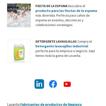
u
s
FIESTA DE LA ESPUMA
Descubre el
o
producto para las fiestas de la espuma
más divertida. Perfecta para cañon de
s
espuma en eventos, discotecas y
d
celebraciones veraniegas.
e
l
o
DETERGENTE LAVAVAJILLAS
Compra el
s
Detergente lavavajillas industrial
d
perfecto para tu empresa o negocio. Aquí
a
tienes toda la gama de Lavantia.
t
o
s
:
G
e
s
t
i
Lavantia
Fabricantes de productos de limpieza